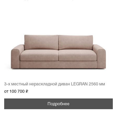
3-х местный нераскладной диван LEGRAN 2560 мм
2
от
100 700
₽
о
Подробнее